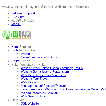
Ahlan wa sahlan di Layanan Spesialis Website Islami Indonesia
Help and Support
Live Chat
+1-320-844-8530
Masuk
Home
Beranda
Profil
Tentang Kami
Promo
Ketentuan Layanan (TOS)
Artikel
Tulisan
Paket Website
Pilih Paket
Website Profil Tokoh,Usaha,Company,Produk
Website Berita Islam / Portal Islam
Web Pribadi/Personal/Komunitas
Website Tour-Travel
Web Properti
Lembaga Islam/Yayasan/Dakwah
Jasa Pembuatan Website Toko Online Termurah – Mulai 195 R
Ma’had/Pesantren/Sekolah
Web Sekolah Islam
Fitur Lain
SSL Website