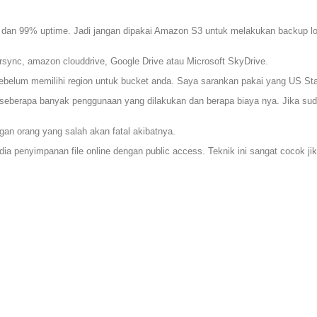
an 99% uptime. Jadi jangan dipakai Amazon S3 untuk melakukan backup loca
rsync, amazon clouddrive, Google Drive atau Microsoft SkyDrive.
 sebelum memilihi region untuk bucket anda. Saya sarankan pakai yang US Sta
 seberapa banyak penggunaan yang dilakukan dan berapa biaya nya. Jika sud
an orang yang salah akan fatal akibatnya.
a penyimpanan file online dengan public access. Teknik ini sangat cocok ji