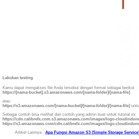
Lakukan testing
Kamu dapat mengakses file Anda tersebut dengan format sebagai berikut :
https://[nama-bucket].s3.amazonaws.com/[nama-folder]/[nama-file]
atau
https://s3.amazonaws.com/[nama-bucket]/[nama-folder]/[nama-file]
untu
Sebagai contoh bisa melihat dari contoh yang admin buat untuk tutorial ini:
https://cdn.calibrefx.com.s3.amazonaws.com/images/logo-cloudindone
https://s3.amazonaws.com/cdn.calibrefx.com/images/logo-cloudindone
Artikel Lainnya :
Apa Fungsi Amazon S3 (Simple Storage Service