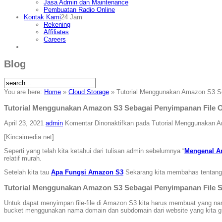
Jasa Admin dan Maintenance
Pembuatan Radio Online
Kontak Kami
24 Jam
Rekening
Affiliates
Careers
Blog
You are here:
Home
»
Cloud Storage
»
Tutorial Menggunakan Amazon S3 Se
Tutorial Menggunakan Amazon S3 Sebagai Penyimpanan File O
April 23, 2021
admin
Komentar Dinonaktifkan
pada Tutorial Menggunakan A
[Kincaimedia.net]
Seperti yang telah kita ketahui dari tulisan admin sebelumnya “
Mengenal A
relatif murah.
Setelah kita tau
Apa Fungsi Amazon S3
Sekarang kita membahas tentang 
Tutorial Menggunakan Amazon S3 Sebagai Penyimpanan File S
Untuk dapat menyimpan file-file di Amazon S3 kita harus membuat yang nam
bucket menggunakan nama domain dan subdomain dari website yang kita 