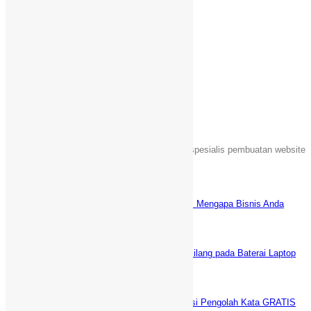
WhatsApp
Email
Telegram
Share
Tentang Kami
Sebuah unit usaha yang bergerak dalam jasa spesialis pembuatan website
Islami di Indonesia.
Latest News
Keuntungan Punya Toko Online Sendiri: Mengapa Bisnis Anda
Butuh Website E-commerce?
Juni 5, 2025
5 Cara AMPUH Menghilangkan Tanda Silang pada Baterai Laptop
(fix)
Desember 29, 2021
WPS Office vs Microsoft Office: Aplikasi Pengolah Kata GRATIS