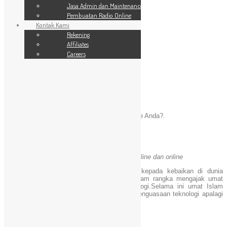
SSL Website
Jasa Admin dan Maintenance
Jasa Admin dan Maintenance
Pembuatan Radio Online
Pembuatan Radio Online
Kontak Kami
Kontak Kami
24 Jam
Rekening
Rekening
Affiliates
Affiliates
Careers
Careers
Profil
You are here:
Home
»
Profil
Mengapa memilih WebDaici.com untuk website Anda?.
Siapa Kami?
Da’i yang berpengalaman dalam berdakwah offline dan online
Dimulai dari aktivitas dalam dan menyeru kepada kebaikan di dunia
nyata,kini kami beranjak ke dunia maya dalam rangka mengajak umat
Islam pada umumnya agar melek IT/teknologi.Selama ini umat Islam
Indonesia sudah terlalu jauh tertinggal dari penguasaan teknologi apalagi
pemanfaatannya untuk dunia terlebih akhirat.
Misi