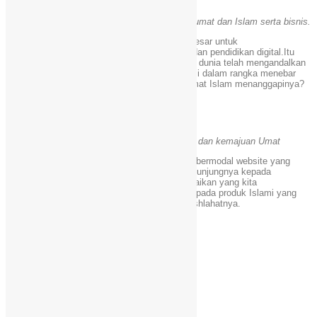
Mengajak mengoptimalkan dunia maya untuk umat dan Islam serta bisnis.
Dunia internet menyimpan sejumlah peluang besar untuk
dakwah,menampilkan bisnis,memberi arahan dan pendidikan digital.Itu
hanya bagi mereka yang tahu caranya.Saat ini dunia telah mengandalkan
internet untuk berbagai keperluan tak terkecuali dalam rangka menebar
kerusakan dan kebatilan.Lantas bagaimana umat Islam menanggapinya?
Progres
Berawal dari website menyongsong perubahan dan kemajuan Umat
Mari kita awali bisnis dan dakwah kita dengan bermodal website yang
berwajah Islami dan selalu mengingatkan pengunjungnya kepada
Penciptanya.Jangan remehkan sedikitpun kebaikan yang kita
lakukan,dakwah yang kita sampaikan.Sampai pada produk Islami yang
kita jual juga ada manfaat dakwahnya dan mashlahatnya.
Pilihlah
Layanan
WebDaici.com
Ciri Khas WebDaici.com
Ditangani Da’i
Syar’i
Cepat Respon
Ta’awun
Menjaga layanan
Widget Islami