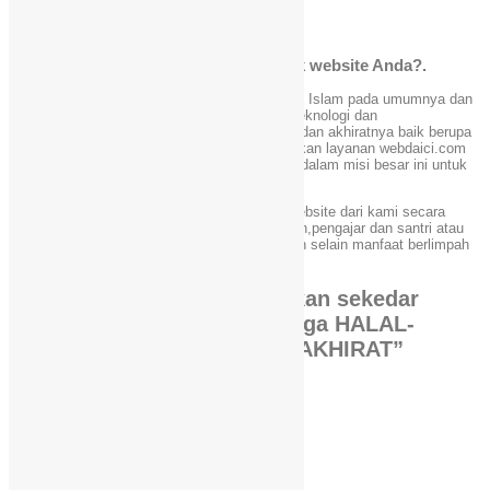
Support
Berupaya Maksimal
Mengapa memilih WebDaici.com untuk website Anda?.
Kami telah berkomitmen untuk mengajak umat Islam pada umumnya dan
para Da’i pada khususnya untuk lebih melek teknologi dan
memanfaatkannya untuk kemaslahatan dunia dan akhiratnya baik berupa
bisnis maupun dakwahnya.Dengan menggunakan layanan webdaici.com
Anda telah turut membantu dan berpartisipasi dalam misi besar ini untuk
umat.
Seluruh klien webdaici.com yang memesan website dari kami secara
otomatis turut berinfaq kepada Hafizh al-Qur’an,pengajar dan santri atau
lembaga-lembaga al-Qur’an.Tidak ada kerugian selain manfaat berlimpah
dan fitur website yang memukau.
“Karena bisnis itu bukan sekedar
UNTUNG-RUGI tapi juga HALAL-
HARAM dan DUNIA_AKHIRAT”
Facebook
X