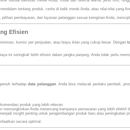
line sesuai identitas merek Anda, mulai dari skema warna, jenis
font
, hing
endalam tentang produk, cerita di balik merek Anda, atau nilai-nilai yang 
ja, pilihan pembayaran, dan layanan pelanggan sesuai keinginan Anda, menci
ng Efisien
nistrasi, komisi per penjualan, atau biaya iklan yang cukup besar. Dengan
t
biaya ini seringkali lebih efisien dalam jangka panjang. Anda tidak perlu me
 penuh terhadap
data pelanggan
. Anda bisa melacak perilaku pembeli, pro
ekomendasi produk yang lebih relevan.
an memungkinkan Anda merancang kampanye pemasaran yang lebih efektif da
 menjadi insight penting untuk pengembangan produk baru atau peningkatan p
anfaatkan secara optimal.