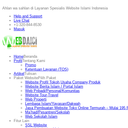
Ahlan wa sahlan di Layanan Spesialis Website Islami Indonesia
Help and Support
Live Chat
+1-320-844-8530
Masuk
Home
Beranda
Profil
Tentang Kami
Promo
Ketentuan Layanan (TOS)
Artikel
Tulisan
Paket Website
Pilih Paket
Website Profil Tokoh,Usaha,Company,Produk
Website Berita Islam / Portal Islam
Web Pribadi/Personal/Komunitas
Website Tour-Travel
Web Properti
Lembaga Islam/Yayasan/Dakwah
Jasa Pembuatan Website Toko Online Termurah – Mulai 195 R
Ma’had/Pesantren/Sekolah
Web Sekolah Islam
Fitur Lain
SSL Website