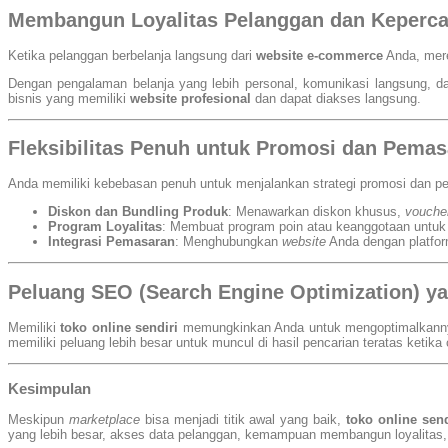
Membangun Loyalitas Pelanggan dan Keperc
Ketika pelanggan berbelanja langsung dari
website e-commerce
Anda, mere
Dengan pengalaman belanja yang lebih personal, komunikasi langsung, 
bisnis yang memiliki
website profesional
dan dapat diakses langsung.
Fleksibilitas Penuh untuk Promosi dan Pema
Anda memiliki kebebasan penuh untuk menjalankan strategi promosi dan pem
Diskon dan Bundling Produk
: Menawarkan diskon khusus,
vouche
Program Loyalitas
: Membuat program poin atau keanggotaan untuk 
Integrasi Pemasaran
: Menghubungkan
website
Anda dengan platfor
Peluang SEO (Search Engine Optimization) y
Memiliki
toko online sendiri
memungkinkan Anda untuk mengoptimalkannya
memiliki peluang lebih besar untuk muncul di hasil pencarian teratas ketika
Kesimpulan
Meskipun
marketplace
bisa menjadi titik awal yang baik,
toko online send
yang lebih besar, akses data pelanggan, kemampuan membangun loyalitas, s