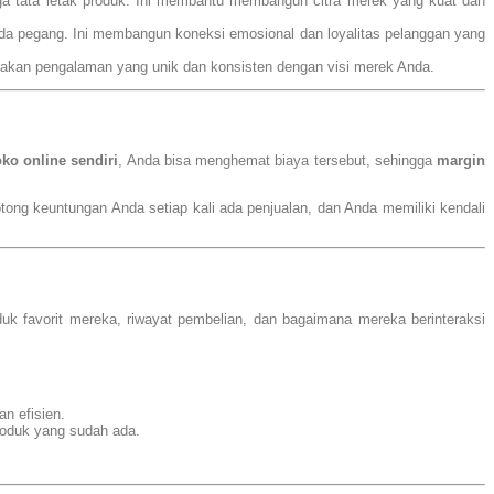
ga tata letak produk. Ini membantu membangun citra merek yang kuat dan
Anda pegang. Ini membangun koneksi emosional dan loyalitas pelanggan yang
ptakan pengalaman yang unik dan konsisten dengan visi merek Anda.
oko online sendiri
, Anda bisa menghemat biaya tersebut, sehingga
margin
motong keuntungan Anda setiap kali ada penjualan, dan Anda memiliki kendali
duk favorit mereka, riwayat pembelian, dan bagaimana mereka berinteraksi
n efisien.
roduk yang sudah ada.