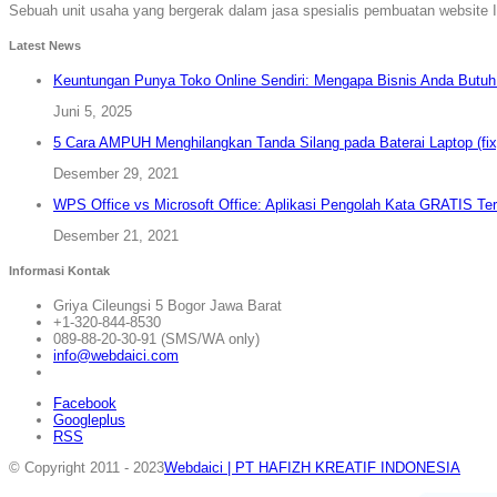
Sebuah unit usaha yang bergerak dalam jasa spesialis pembuatan website I
Latest News
Keuntungan Punya Toko Online Sendiri: Mengapa Bisnis Anda Butu
Juni 5, 2025
5 Cara AMPUH Menghilangkan Tanda Silang pada Baterai Laptop (fix
Desember 29, 2021
WPS Office vs Microsoft Office: Aplikasi Pengolah Kata GRATIS Ter
Desember 21, 2021
Informasi Kontak
Griya Cileungsi 5 Bogor Jawa Barat
+1-320-844-8530
089-88-20-30-91 (SMS/WA only)
info@webdaici.com
Facebook
Googleplus
RSS
© Copyright 2011 - 2023
Webdaici | PT HAFIZH KREATIF INDONESIA