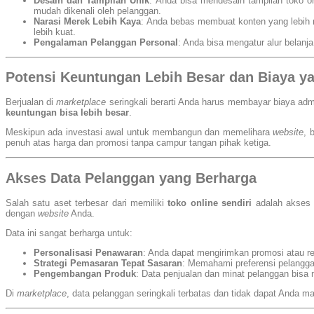
Desain dan Tampilan Unik
: Anda bisa mendesain tampilan toko on
mudah dikenali oleh pelanggan.
Narasi Merek Lebih Kaya
: Anda bebas membuat konten yang lebih m
lebih kuat.
Pengalaman Pelanggan Personal
: Anda bisa mengatur alur belan
Potensi Keuntungan Lebih Besar dan Biaya ya
Berjualan di
marketplace
seringkali berarti Anda harus membayar biaya admi
keuntungan bisa lebih besar
.
Meskipun ada investasi awal untuk membangun dan memelihara
website
, 
penuh atas harga dan promosi tanpa campur tangan pihak ketiga.
Akses Data Pelanggan yang Berharga
Salah satu aset terbesar dari memiliki
toko online sendiri
adalah akses
dengan
website
Anda.
Data ini sangat berharga untuk:
Personalisasi Penawaran
: Anda dapat mengirimkan promosi atau r
Strategi Pemasaran Tepat Sasaran
: Memahami preferensi pelangg
Pengembangan Produk
: Data penjualan dan minat pelanggan bisa
Di
marketplace
, data pelanggan seringkali terbatas dan tidak dapat Anda m