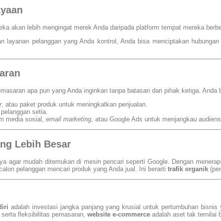
ayaan
ka akan lebih mengingat merek Anda daripada platform tempat mereka berbel
dan layanan pelanggan yang Anda kontrol, Anda bisa menciptakan hubunga
saran
asaran apa pun yang Anda inginkan tanpa batasan dari pihak ketiga. Anda bi
r
, atau paket produk untuk meningkatkan penjualan.
pelanggan setia.
m media sosial,
email marketing
, atau Google Ads untuk menjangkau audiens 
ang Lebih Besar
 agar mudah ditemukan di mesin pencari seperti Google. Dengan menerap
 calon pelanggan mencari produk yang Anda jual. Ini berarti
trafik organik
(pen
iri
adalah investasi jangka panjang yang krusial untuk pertumbuhan bisnis
erta fleksibilitas pemasaran,
website e-commerce
adalah aset tak ternilai 