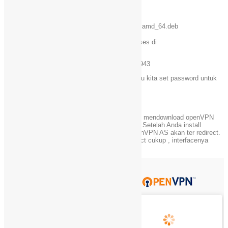
setelah itu kita install deb tersebut dengan
1
sudo
dpkg
–
i
openvpn
–
as
–
2.0.10
–
Ubuntu14
.
amd_64
.
deb
selesai, Kini webpanel openVPN AS bisa diakses di
Client
-> IPADDRESSVPSMU:943
Admin
-> IPADDRESSVPSMU/admin:943
user defaultnya adalah openvpn, terlebih dahulu kita set password untuk
openvpn dengan cara
1
sudo
passwd
openvpn
setelah itu coba login maka Anda akan disuruh mendownload openVPN
connect, yaitu client openVPN Access Server. Setelah Anda install
aplikasi tersebut maka otomatis webpanel openVPN AS akan ter redirect.
Untuk mengganti server pada openVPN connect cukup , interfacenya
admin adalah sebagai berikut :