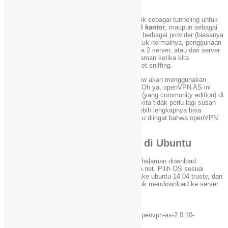
Kebanyakan di indonesia, VPN digunakan untuk sebagai tunneling untuk
mengakses situs situs yang diblokir firewall kantor
, maupun sebagai
sarana mendapatkan akses internet gratis dari berbagai provider (biasanya
digabungkan dengan proxy semisal squid). Untuk normalnya, penggunaan
VPN ini lebih ke membuat koneksi aman antara 2 server, atau dari server
pusat ke cabang. Atau bisa juga sebagai pengaman ketika kita
mengakses wifi publik untuk menghindari packet sniffing.
Untuk instalasi server dan client di tutorial ini gw akan menggunakan
OpenVPN-AS, karena gratis dan free(2 Client).Oh ya, openVPN AS ini
adalah “versi gampangnya” instalasi openVPN (yang community edition) di
VPS kita karena sudah ada web interface jadi kita tidak perlu lagi susah
susah install openVPN lewat terminal. Untuk lebih lengkapnya bisa
langsung download di
https://openvpn.net
. Perlu diingat bahwa openVPN
tidak support protokol IPSec, L2TP, dan PPTP.
Tutorial Install OpenVPN-AS di Ubuntu
Instalasi openVPN-AS cukup mudah, pergi ke halaman download
openVPN AS terlebih dahulu di https://openvpn.net. Pilih OS sesuai
dengan VPS kamu, untuk tutorial kali ini gw pake ubuntu 14.04 trusty, dan
copy link downloadnya, dan gunakan wget untuk mendownload ke server
kita. Contoh
cd
/
usr
/
src
1
sudo
wget
http
:
//swupdate.openvpn.org/as/openvpn-as-2.0.10-
2
Ubuntu14.amd_64.deb