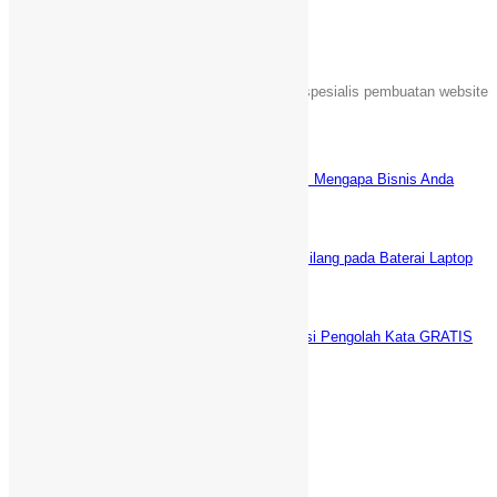
Sebuah unit usaha yang bergerak dalam jasa spesialis pembuatan website
Islami di Indonesia.
Latest News
Keuntungan Punya Toko Online Sendiri: Mengapa Bisnis Anda
Butuh Website E-commerce?
Juni 5, 2025
5 Cara AMPUH Menghilangkan Tanda Silang pada Baterai Laptop
(fix)
Desember 29, 2021
WPS Office vs Microsoft Office: Aplikasi Pengolah Kata GRATIS
Terbaik
Desember 21, 2021
Informasi Kontak
Griya Cileungsi 5 Bogor Jawa Barat
+1-320-844-8530
089-88-20-30-91 (SMS/WA only)