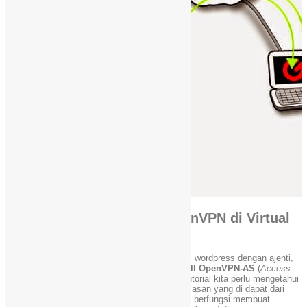
Tutorial Lengkap Install OpenVPN di Virtual
Private Server
Setelah kemarin gw posting mengenai instalasi wordpress dengan ajenti,
sekarang gw mau share tentang
Tutorial Install OpenVPN-AS
(
Access
Server
) di VPS kita. Sebelum kita masuk ke tutorial kita perlu mengetahui
fungsi dari openVPN itu sendiri. Menurut penjelasan yang di dapat dari
berbagai sumber, VPN(Virtual Private Network) berfungsi membuat