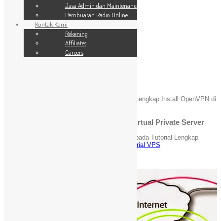
SSL Website
Jasa Admin dan Maintenance
Jasa Admin dan Maintenance
Pembuatan Radio Online
Pembuatan Radio Online
Kontak Kami
Kontak Kami
24 Jam
Rekening
Rekening
Affiliates
Affiliates
Careers
Careers
Blog
You are here:
Home
»
Tutorial VPS
»
Tutorial Lengkap Install OpenVPN di
Virtual Private Server
Tutorial Lengkap Install OpenVPN di Virtual Private Server
Maret 7, 2021
admin
Komentar Dinonaktifkan
pada Tutorial Lengkap
Install OpenVPN di Virtual Private Server
Tutorial VPS
[Kincaimedia.net]