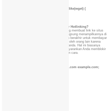
## Block download agents ##
if ($http_user_agent ~* LWP::Simple|BBBike|wget) {
return 403;
}
##
# 5: Bagaimana Saya Menghentikan Gambar Hotlinking?
Gambar atau hotlinking HTML berarti seseorang membuat link ke situs
Anda atau ke salah satu gambar Anda, dan langsung menampilkannya di
situs mereka sendiri. Hasil akhirnya Anda akan berakhir untuk membayar
tagihan bandwidth dan konten yang digunakan oleh orang lain karena
gambar atau konten tersebut dihosting disitus anda. Hal ini biasanya
dilakukan di forum dan blog. Saya sangat menyarankan Anda memblokir
dimage hotlinking di server Anda sendiri dengan cara.
# Stop deep linking or hot linking
location /images/ {
valid_referers none blocked www.example.com example.com;
if ($invalid_referer) {
return 403;
}
}
Tag :
Performa Nginx, Linux, VPS
Facebook