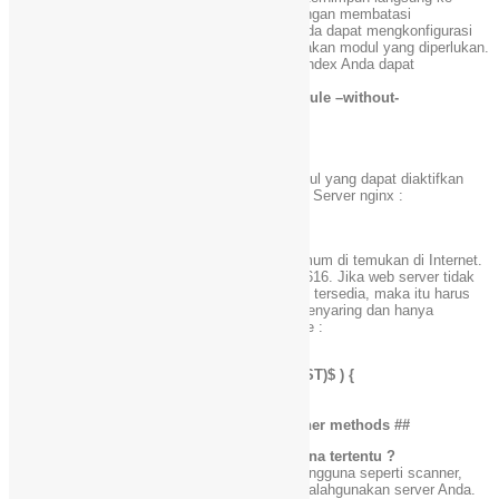
binari nginx. Ini dapat meminimalkan risiko dengan membatasi
kemampuan yang diijinkan oleh webserver. Anda dapat mengkonfigurasi
dan menginstal nginx hanya dengan menggunakan modul yang diperlukan.
Misalnya, menonaktifkan SSI dan modul autoindex Anda dapat
mengetikan :
# ./configure –without-http_autoindex_module –without-
http_ssi_module
# make
# make install
Ketik perintah berikut untuk melihat mana modul yang dapat diaktifkan
atau dinonaktifkan sementara dalam kompilasi Server nginx :
# ./configure –help | less
# 3: Batas Metode yang Tersedia
GET dan POST adalah metode yang paling umum di temukan di Internet.
metode web server didefinisikan dalam RFC 2616. Jika web server tidak
memerlukan pelaksanaan semua metode yang tersedia, maka itu harus
dinonaktifkan. Berikut ini adalah cara dalam menyaring dan hanya
memungkinkan GET, HEAD dan POST metode :
## Only allow these request methods ##
if ($request_method !~ ^(GET|HEAD|POST)$ ) {
return 444;
}
## Do not accept DELETE, SEARCH and other methods ##
# 4: Bagaimana cara Menolak Agen Pengguna tertentu ?
Anda dapat dengan mudah memblokir agen pengguna seperti scanner,
bots, dan spammer yang mungkin dapat menyalahgunakan server Anda.