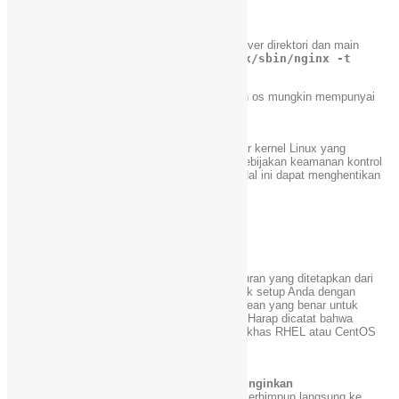
◾Nginx HTTPS port standar : TCP 443
Teman-teman juga bisa memastikan lokasi server direktori dan main
filenya dengan perintah :
/usr/local/nginx/sbin/nginx -t
Perlu di perhatikan bahwa setia server maupun os mungkin mempunyai
settingan peraturan yang berbeda.
# 1: Aktifkan SELinux
Security-Enhanced Linux (SELinux) adalah fitur kernel Linux yang
menyediakan mekanisme untuk mendukung kebijakan keamanan kontrol
akses yang memberikan perlindungan besar. Hal ini dapat menghentikan
banyak serangan sebelum sistem Anda kronis.
getsebool -a 
|
less
getsebool -a 
|
grep
 off
getsebool -a 
|
grep
 on
Untuk mengamankan mesin, lihat dulu pengaturan yang ditetapkan dari
‘on’ dan ubah ke ‘off’ jika itu tidak berlaku untuk setup Anda dengan
bantuan perintah setsebool. Set SE Linux boolean yang benar untuk
mempertahankan fungsi dan perlindungannya. Harap dicatat bahwa
SELinux menambahkan 2-8% overhead untuk khas RHEL atau CentOS
instalasi.
# 2: Hapus Semua Nginx Modul yang tak diinginkan
Anda perlu meminimalkan jumlah modul yang terhimpun langsung ke