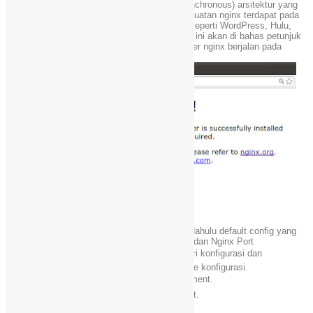
permintaan. Sebaliknya ia menggunakan (asynchronous) arsitektur yang
jauh lebih terukur dan terkenal responsive. kekuatan nginx terdapat pada
beberapa situs web yang berlalu lintas tinggi, seperti WordPress, Hulu,
Github, dan SourceForge. Dan pada postingan ini akan di bahas petunjuk
bagaimana meningkatkan keamanan web server nginx berjalan pada
sistem operasi Linux.
Pertama-tama kita harus mengetahui terlebih dahulu default config yang
ada pada webserver nginxDefault Config Files dan Nginx Port
◾
/usr/local/nginx/conf/
– nginx server direktori konfigurasi dan
/usr/local/nginx/conf/nginx.conf adalah main file konfigurasi.
◾
/usr/local/nginx/html/
– lokasi default document.
◾
/usr/local/nginx/logs/
– lokasi log file default.
◾Nginx HTTP port standar : TCP 80