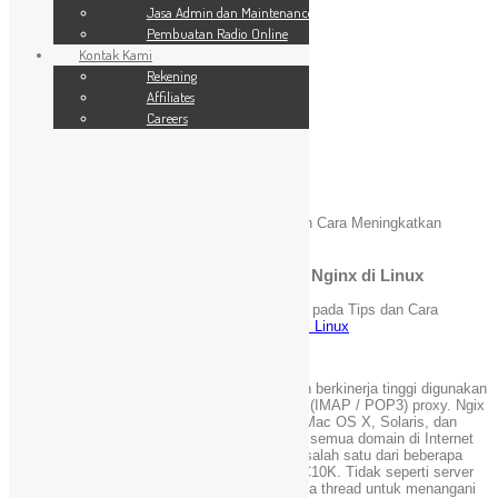
SSL Website
Jasa Admin dan Maintenance
Jasa Admin dan Maintenance
Pembuatan Radio Online
Pembuatan Radio Online
Kontak Kami
Kontak Kami
24 Jam
Rekening
Rekening
Affiliates
Affiliates
Careers
Careers
Blog
You are here:
Home
»
Tutorial Linux
»
Tips dan Cara Meningkatkan
Performa Nginx di Linux
Tips dan Cara Meningkatkan Performa Nginx di Linux
Maret 13, 2021
admin
Komentar Dinonaktifkan
pada Tips dan Cara
Meningkatkan Performa Nginx di Linux
Tutorial Linux
[Kincaimedia.net]
Nginx adalah sebuah program yang ringan, dan berkinerja tinggi digunakan
sebagai web server / proxy reverse dan e-mail (IMAP / POP3) proxy. Ngix
berjalan pada UNIX, GNU/Linux, varian BSD, Mac OS X, Solaris, dan
Microsoft Windows. Menurut Netcraft, 6% dari semua domain di Internet
menggunakan webserver nginx. Nginx adalah salah satu dari beberapa
server yang ditulis untuk mengatasi masalah C10K. Tidak seperti server
tradisional lainnya, Nginx tidak bergantung pada thread untuk menangani