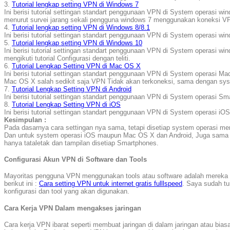
3.
Tutorial lengkap setting VPN di Windows 7
Ini berisi tutorial settingan standart penggunaan VPN di System operasi w
menurut survei jarang sekali pengguna windows 7 menggunakan koneksi VPN,
4.
Tutorial lengkap setting VPN di Windows 8/8.1
Ini berisi tutorial settingan standart penggunaan VPN di System operasi wi
5.
Tutorial lengkap setting VPN di Windows 10
Ini berisi tutorial settingan standart penggunaan VPN di System operasi 
mengikuti tutorial Configurasi dengan teliti.
6.
Tutorial Lengkap Setting VPN di Mac OS X
Ini berisi tutorial settingan standart penggunaan VPN di System operasi M
Mac OS X salah sedikit saja VPN Tidak akan terkoneksi, sama dengan sys
7.
Tutorial Lengkap Setting VPN di Android
Ini berisi tutorial settingan standart penggunaan VPN di System operasi Sm
8.
Tutorial Lengkap Setting VPN di iOS
Ini berisi tutorial settingan standart penggunaan VPN di System operasi iO
Kesimpulan :
Pada dasarnya cara settingan nya sama, tetapi disetiap system operasi m
Dan untuk system operasi iOS maupun Mac OS X dan Android, Juga sama s
hanya tataletak dan tampilan disetiap Smartphones.
Configurasi Akun VPN di Software dan Tools
Mayoritas pengguna VPN menggunakan tools atau software adalah mereka ya
berikut ini :
Cara setting VPN untuk internet gratis fulllspeed
. Saya sudah tu
konfigurasi dan tool yang akan digunakan.
Cara Kerja VPN Dalam mengakses jaringan
Cara kerja VPN ibarat seperti membuat jaringan di dalam jaringan atau bia