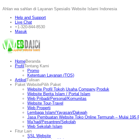
Ahlan wa sahlan di Layanan Spesialis Website Islami Indonesia
Help and Support
Live Chat
+1-320-844-8530
Masuk
Home
Beranda
Profil
Tentang Kami
Promo
Ketentuan Layanan (TOS)
Artikel
Tulisan
Paket Website
Pilih Paket
Website Profil Tokoh,Usaha,Company,Produk
Website Berita Islam / Portal Islam
Web Pribadi/Personal/Komunitas
Website Tour-Travel
Web Properti
Lembaga Islam/Yayasan/Dakwah
Jasa Pembuatan Website Toko Online Termurah – Mulai 195 R
Ma’had/Pesantren/Sekolah
Web Sekolah Islam
Fitur Lain
SSL Website