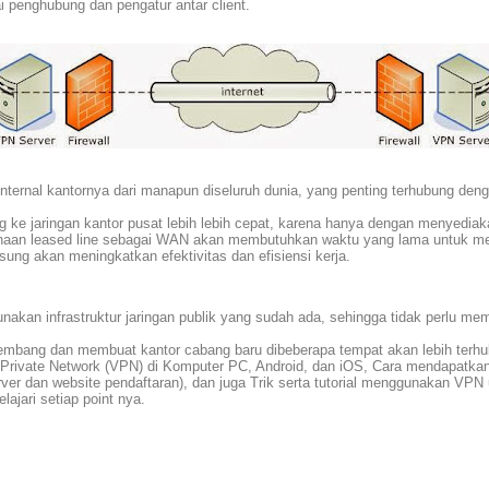
 penghubung dan pengatur antar client.
ernal kantornya dari manapun diseluruh dunia, yang penting terhubung denga
ke jaringan kantor pusat lebih lebih cepat, karena hanya dengan menyediaka
gunaan leased line sebagai WAN akan membutuhkan waktu yang lama untuk me
ng akan meningkatkan efektivitas dan efisiensi kerja.
n infrastruktur jaringan publik yang sudah ada, sehingga tidak perlu memb
bang dan membuat kantor cabang baru dibeberapa tempat akan lebih terhubu
l Private Network (VPN) di Komputer PC, Android, dan iOS, Cara mendapatk
 dan website pendaftaran), dan juga Trik serta tutorial menggunakan VPN un
ajari setiap point nya.