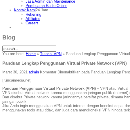
Jasa Admin dan Maintenance
Pembuatan Radio Online
Kontak Kami
24 Jam
Rekening
Affiliates
Careers
Blog
You are here:
Home
»
Tutorial VPN
»
Panduan Lengkap Penggunaan Virtual 
Panduan Lengkap Penggunaan Virtual Private Network (VPN)
Maret 30, 2021
admin
Komentar Dinonaktifkan
pada Panduan Lengkap Pengg
[Kincaimedia.net]
Panduan Penggunaan Virtual Private Network (VPN) –
VPN atau Virtual 
VPN disebut Virtual network karena menggunakan jaringan publik (Internet)
Dan disebut Private network karena jaringannya bersifat private, dimana h
jaringan publik.
Jika Anda ingin menggunakan VPN untuk internet dengan koneksi cepat dan a
menggunakan tools atau tidak, dan juga cara mengkoneksi VPN hingga terk