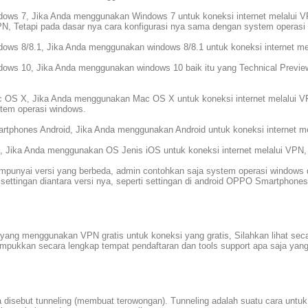
indows 7, Jika Anda menggunakan Windows 7 untuk koneksi internet melalui VPN
 Tetapi pada dasar nya cara konfigurasi nya sama dengan system operasi wi
ndows 8/8.1, Jika Anda menggunakan windows 8/8.1 untuk koneksi internet mela
windows 10, Jika Anda menggunakan windows 10 baik itu yang Technical Previe
ac OS X, Jika Anda menggunakan Mac OS X untuk koneksi internet melalui VPN,
tem operasi windows.
artphones Android, Jika Anda menggunakan Android untuk koneksi internet mela
S, Jika Anda menggunakan OS Jenis iOS untuk koneksi internet melalui VPN, Pa
empunyai versi yang berbeda, admin contohkan saja system operasi windows 
ettingan diantara versi nya, seperti settingan di android OPPO Smartpho
ng menggunakan VPN gratis untuk koneksi yang gratis, Silahkan lihat secara
mpukkan secara lengkap tempat pendaftaran dan tools support apa saja yang
sa disebut tunneling (membuat terowongan). Tunneling adalah suatu cara untu