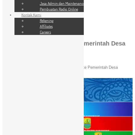
SSL Website
Jasa Admin dan Maintenance
Jasa Admin dan Maintenance
Pembuatan Radio Online
Pembuatan Radio Online
Kontak Kami
Kontak Kami
24 Jam
Rekening
Rekening
Affiliates
Affiliates
Careers
Careers
Jasa Pembuatan Website Pemerintah Desa
Termurah – Hanya 495 Ribu!
You are here:
Home
»
Jasa Pembuatan Website Pemerintah Desa
Termurah – Hanya 495 Ribu!