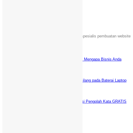
Share
Tentang Kami
Sebuah unit usaha yang bergerak dalam jasa spesialis pembuatan website
Islami di Indonesia.
Latest News
Keuntungan Punya Toko Online Sendiri: Mengapa Bisnis Anda
Butuh Website E-commerce?
Juni 5, 2025
5 Cara AMPUH Menghilangkan Tanda Silang pada Baterai Laptop
(fix)
Desember 29, 2021
WPS Office vs Microsoft Office: Aplikasi Pengolah Kata GRATIS
Terbaik
Desember 21, 2021
Informasi Kontak
Griya Cileungsi 5 Bogor Jawa Barat