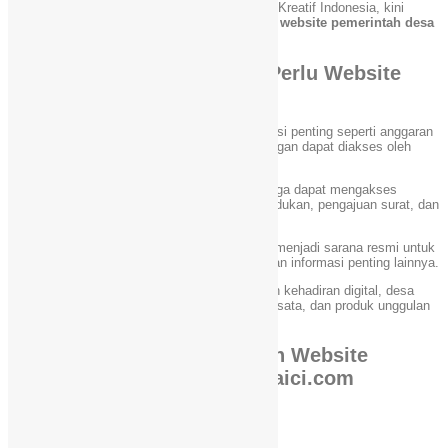
website Islami sejak 2011 di bawah PT Hafizh Kreatif Indonesia, kini
menghadirkan solusi terbaik:
jasa pembuatan website pemerintah desa
dengan biaya hanya
495 ribu rupiah saja
!
Mengapa Pemerintah Desa Perlu Website
Resmi?
Meningkatkan Transparansi
– Informasi penting seperti anggaran
desa, program kerja, dan laporan keuangan dapat diakses oleh
masyarakat dengan mudah.
Pelayanan Publik Lebih Efektif
– Warga dapat mengakses
informasi seputar administrasi kependudukan, pengajuan surat, dan
layanan desa secara online.
Memudahkan Komunikasi
– Website menjadi sarana resmi untuk
menyampaikan berita, pengumuman, dan informasi penting lainnya.
Mendukung Kemajuan Desa
– Dengan kehadiran digital, desa
dapat mempromosikan potensi lokal, wisata, dan produk unggulan
ke masyarakat luas.
Keunggulan Jasa Pembuatan Website
Pemerintah Desa dari Webdaici.com
✅
Harga Termurah – Hanya 495 Ribu
✅
Desain Profesional dan Responsif