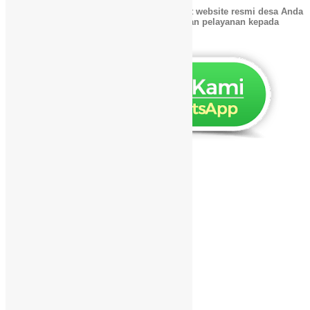
Jangan lewatkan kesempatan ini!
Segera buat website resmi desa Anda
hanya dengan 495 ribu rupiah dan tingkatkan pelayanan kepada
masyarakat!
Facebook
X
WhatsApp
Email
Telegram