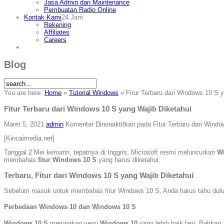
Jasa Admin dan Maintenance
Pembuatan Radio Online
Kontak Kami
24 Jam
Rekening
Affiliates
Careers
Blog
You are here:
Home
»
Tutorial Windows
»
Fitur Terbaru dari Windows 10 S y
Fitur Terbaru dari Windows 10 S yang Wajib Diketahui
Maret 5, 2021
admin
Komentar Dinonaktifkan
pada Fitur Terbaru dari Windo
[Kincaimedia.net]
Tanggal 2 Mei kemarin, tepatnya di Inggris, Microsoft resmi meluncurkan
W
membahas
fitur Windows 10 S
yang harus diketahui.
Terbaru, Fitur dari Windows 10 S yang Wajib Diketahui
Sebelum masuk untuk membahas fitur Windows 10 S, Anda harus tahu dulu
Perbedaan Windows 10 dan Windows 10 S
Windows 10 S
merupakan versi
Windows 10
yang lebih baik lagi. Bahkan,