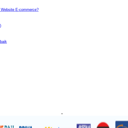
h Website E-commerce?
)
baik