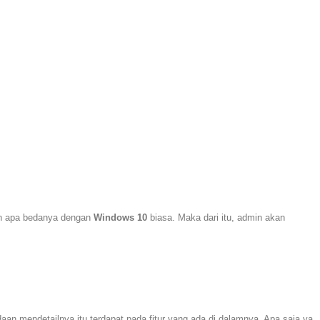
an apa bedanya dengan
Windows 10
biasa. Maka dari itu, admin akan
daan mendetailnya itu terdapat pada fitur yang ada di dalamnya. Apa saja ya