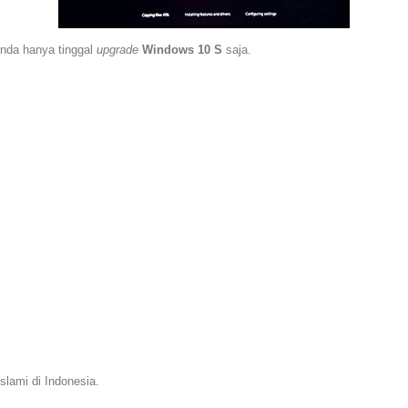
nda hanya tinggal
upgrade
Windows 10 S
saja.
slami di Indonesia.