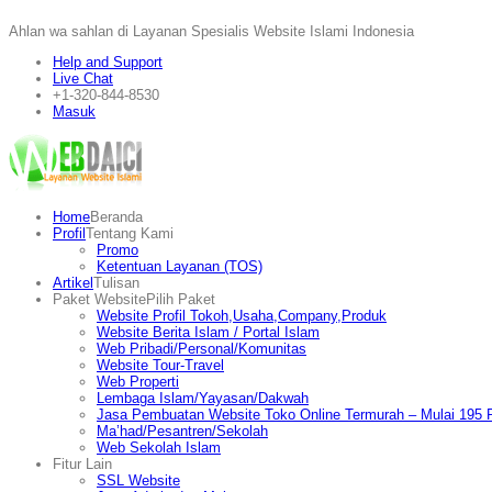
Ahlan wa sahlan di Layanan Spesialis Website Islami Indonesia
Help and Support
Live Chat
+1-320-844-8530
Masuk
Home
Beranda
Profil
Tentang Kami
Promo
Ketentuan Layanan (TOS)
Artikel
Tulisan
Paket Website
Pilih Paket
Website Profil Tokoh,Usaha,Company,Produk
Website Berita Islam / Portal Islam
Web Pribadi/Personal/Komunitas
Website Tour-Travel
Web Properti
Lembaga Islam/Yayasan/Dakwah
Jasa Pembuatan Website Toko Online Termurah – Mulai 195 R
Ma’had/Pesantren/Sekolah
Web Sekolah Islam
Fitur Lain
SSL Website