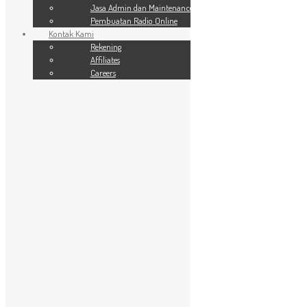
SSL Website
Jasa Admin dan Maintenance
Jasa Admin dan Maintenance
Pembuatan Radio Online
Pembuatan Radio Online
Kontak Kami
Kontak Kami
24 Jam
Rekening
Rekening
Affiliates
Affiliates
Careers
Careers
Daftar Harga Website
You are here:
Home
»
Daftar Harga Website
Facebook
X
WhatsApp
Email
Telegram
Share
Tentang Kami