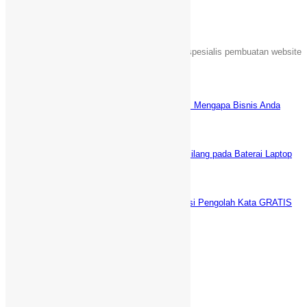
Sebuah unit usaha yang bergerak dalam jasa spesialis pembuatan website
Islami di Indonesia.
Latest News
Keuntungan Punya Toko Online Sendiri: Mengapa Bisnis Anda
Butuh Website E-commerce?
Juni 5, 2025
5 Cara AMPUH Menghilangkan Tanda Silang pada Baterai Laptop
(fix)
Desember 29, 2021
WPS Office vs Microsoft Office: Aplikasi Pengolah Kata GRATIS
Terbaik
Desember 21, 2021
Informasi Kontak
Griya Cileungsi 5 Bogor Jawa Barat
+1-320-844-8530
089-88-20-30-91 (SMS/WA only)
info@webdaici.com