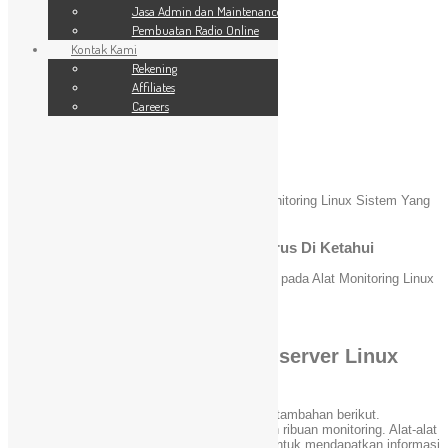
SSL Website
Jasa Admin dan Maintenance
Jasa Admin dan Maintenance
Pembuatan Radio Online
Pembuatan Radio Online
Kontak Kami
Kontak Kami
24 Jam
Rekening
Rekening
Affiliates
Affiliates
Careers
Careers
Blog
You are here:
Home
»
Tutorial Linux
»
Alat Monitoring Linux Sistem Yang
Harus Di Ketahui
Alat Monitoring Linux Sistem Yang Harus Di Ketahui
Maret 15, 2021
admin
Komentar Dinonaktifkan
pada Alat Monitoring Linux
Sistem Yang Harus Di Ketahui
Tutorial Linux
[Kincaimedia.net]
Perlukah memonitor kinerja server Linux
Anda ?
Cobalah kumpulan perintah dan beberapa tool tambahan berikut.
Kebanyakan distribusi Linux dilengkapi dengan ribuan monitoring. Alat-alat
ini menyediakan metrik yang bisa digunakan untuk mendapatkan informasi