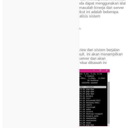
tentang kegiatan atau kinerja sistemsistem. Anda dapat menggunakan alat
ini untuk menemukan kemungkinan penyebab masalah kinerja dari server
anda. Perintah-perintah yang akan dibahas berikut ini adalah beberapa
perintah yang paling dasar ketika masuk ke analisis sistem
dan memperbaiki masalah server seperti :
1.Mencari posisi hambatan/kemacetan jaringan.
2.Hambatan Disk (Penyimpanan).
3.Masalah Hambatan pada CPU dan memori.
4. masalah hambatan/kemacetan Jaringan.
# 1: Top – Proses Kegiatan Command
Program “top” menyediakan dynamic realtime view dari sistem berjalan
yaitu aktivitas proses yang actual. Secara default, ini akan menampilkan
sebagian besar tugas CPU-intensif berjalan di server dan akan
mengupdate daftar tugas setiap lima detik. Gambar dibawah ini
merupakan screenshot dari program top