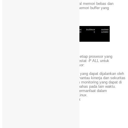
Perintah free menampilkan jumlah total physical memori bebas dan
memori yang digunakan dalam sistem, serta memori buffer yang
digunakan oleh kernel.
perintah dijalankan dengan perintah : free
# 5: mpstat – Penggunaan Multiprocessor
perintah mpstat menampilkan kegiatan untuk setiap prosesor yang
tersedia, prosesor 0 menjadi yang pertama. mpstat -P ALL untuk
menampilkan rata-rata utilisasi CPU per prosesor:
jalankan command dengan : mpstat -P ALL
Itulah 5 program monitoring pada Linux sistem yang dapat dijalankan oleh
admin yang mungkin dapat berguna untuk memantau kinerja dan sekuritas
server. Sebenarnya masih banyak lagi program monitoring yang dapat di
lakukan pada Linux dan mungkin akan admin bahas pada lain waktu.
semoga artikel ini dapat menjadi artikel yang bermanfaat dalam
menambah pengetahuan sobat tentang dunia Linux.
Tag :
Monitoring Linux, Linux Sistem, Linux
Facebook
X