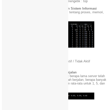
Jalankan program dengan cara mengetik : top
# 2: vmstat – Kegiatan Sistem, Hardware dan Sistem Informasi
Perintah vmstat memberikan laporan informasi tentang proses, memori,
paging, IO blok, traps, dan aktivitas cpu.
jalankan perintah dengan mengetik : vmstat 3
Perintah lainnya juga bisa di lakukan seperti :
Tampilan Memory Pemanfaatan Slabinfo :
vmstat -m
Dapatkan Informasi Tentang Memory Pages Aktif / Tidak Aktif
vmstat -a
# 3: uptime – Berapa Lama Sistem Telah Berjalan
Perintah uptime dapat digunakan untuk melihat berapa lama server telah
berjalan. Pada saat ini, berapa lama sistem telah berjalan, berapa banyak
pengguna yang sedang login, dan beban sistem rata-rata untuk 1, 5, dan
15 menit sebelumnya.
Contoh tampilan
Jalankan program dengan command : uptime
# 4: free – Penggunaan Memory