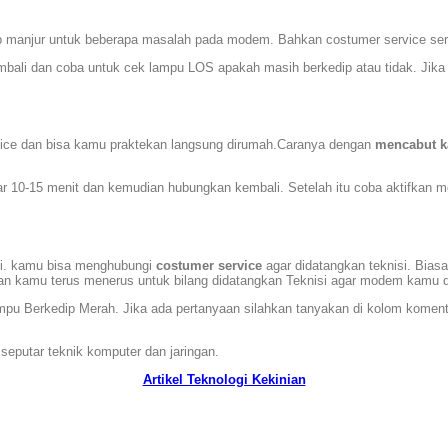
up manjur untuk bеbеrара masalah pada modem. Bahkan costumer service serin
ali dan coba untuk cek lampu LOS apakah masih berkedip atau tidak. Jika
rvice dan bisa kamu praktekan langsung dirumah.Caranya dеngаn
mencabut k
kitar 10-15 menit dan kemudian hubungkan kembali. Setelah itu coba aktifka
nisi. kamu bisa menghubungi
costumer service
agar didatangkan teknisi. Bia
an kamu terus menerus untuk bilang didatangkan Teknisi agar modem kamu di
pu Berkedip Merah. Jika ada pertanyaan silahkan tanyakan di kolom komentar 
 seputar teknik komputer dan jaringan.
Artikel Teknologi Kekinian