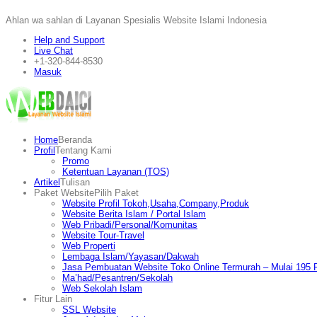
Ahlan wa sahlan di Layanan Spesialis Website Islami Indonesia
Help and Support
Live Chat
+1-320-844-8530
Masuk
Home
Beranda
Profil
Tentang Kami
Promo
Ketentuan Layanan (TOS)
Artikel
Tulisan
Paket Website
Pilih Paket
Website Profil Tokoh,Usaha,Company,Produk
Website Berita Islam / Portal Islam
Web Pribadi/Personal/Komunitas
Website Tour-Travel
Web Properti
Lembaga Islam/Yayasan/Dakwah
Jasa Pembuatan Website Toko Online Termurah – Mulai 195 R
Ma’had/Pesantren/Sekolah
Web Sekolah Islam
Fitur Lain
SSL Website