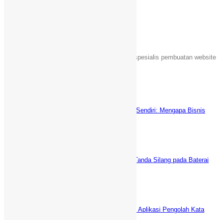
Share
Tentang Kami
Sebuah unit usaha yang bergerak dalam jasa spesialis pembuatan website
Islami di Indonesia.
Latest News
Keuntungan Punya Toko Online Sendiri: Mengapa Bisnis
Anda Butuh Website E-commerce?
Juni 5, 2025
5 Cara AMPUH Menghilangkan Tanda Silang pada Baterai
Laptop (fix)
Desember 29, 2021
WPS Office vs Microsoft Office: Aplikasi Pengolah Kata
GRATIS Terbaik