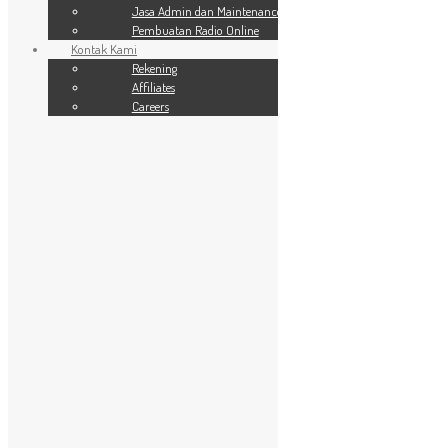
SSL Website
Jasa Admin dan Maintenance
Jasa Admin dan Maintenance
Pembuatan Radio Online
Pembuatan Radio Online
Kontak Kami
Kontak Kami
24 Jam
Rekening
Rekening
Affiliates
Affiliates
Careers
Careers
Terms of Use
You are here:
Home
»
Terms of Use
[fs_affiliates_terms]
Facebook
X
WhatsApp
Email
Telegram