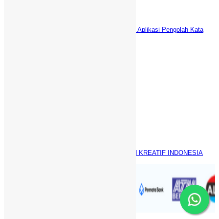
Desember 29, 2021
WPS Office vs Microsoft Office: Aplikasi Pengolah Kata
GRATIS Terbaik
Desember 21, 2021
Informasi Kontak
Griya Cileungsi 5 Bogor Jawa Barat
+1-320-844-8530
089-88-20-30-91 (SMS/WA only)
info@webdaici.com
Facebook
Googleplus
RSS
© Copyright 2011 - 2023
Webdaici | PT HAFIZH KREATIF INDONESIA
UA-61282058-1