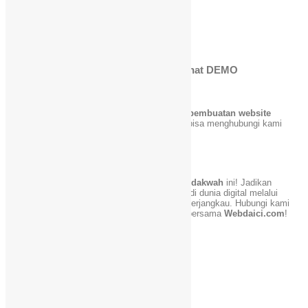
PESAN
WA ke Admin Untuk Melihat DEMO
Bagaimana Cara Memesan?
Untuk informasi lebih lanjut mengenai
promo pembuatan website
dakwah
atau ingin langsung memesan, Anda bisa menghubungi kami
melalui:
WhatsApp
:
Klik Disini untuk Pesan
Email
:
info@webdaici.com
Jangan lewatkan
promo pembuatan website dakwah
ini! Jadikan
dakwah Anda semakin luas dengan kehadiran di dunia digital melalui
website yang modern, mudah digunakan, dan terjangkau. Hubungi kami
sekarang juga dan mulai dakwah online Anda bersama
Webdaici.com
!
Facebook
X
WhatsApp