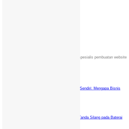
Email
Telegram
Share
Tentang Kami
Sebuah unit usaha yang bergerak dalam jasa spesialis pembuatan website
Islami di Indonesia.
Latest News
Keuntungan Punya Toko Online Sendiri: Mengapa Bisnis
Anda Butuh Website E-commerce?
Juni 5, 2025
5 Cara AMPUH Menghilangkan Tanda Silang pada Baterai
Laptop (fix)