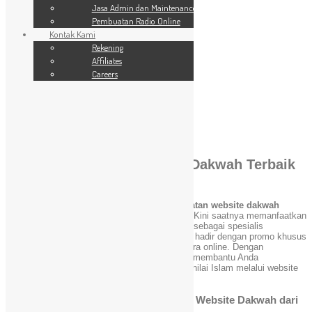
SSL Website
Jasa Admin dan Maintenance
Jasa Admin dan Maintenance
Pembuatan Radio Online
Pembuatan Radio Online
Kontak Kami
Kontak Kami
24 Jam
Rekening
Rekening
Affiliates
Affiliates
Careers
Careers
Promo
You are here:
Home
»
Promo
Promo Pembuatan Website Dakwah Terbaik
untuk Anda!
Apakah Anda sedang mencari
promo pembuatan website dakwah
dengan kualitas terbaik dan harga terjangkau? Kini saatnya memanfaatkan
kesempatan emas dari
Webdaici.com
! Kami, sebagai spesialis
pembuatan website Islami
sejak tahun 2011, hadir dengan promo khusus
untuk mendukung kegiatan dakwah Anda secara online. Dengan
pengalaman lebih dari satu dekade, kami siap membantu Anda
menyebarkan pesan-pesan kebaikan dan nilai-nilai Islam melalui website
yang profesional dan modern.
Mengapa Memilih Layanan Pembuatan Website Dakwah dari
Webdaici?