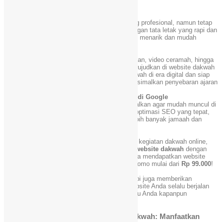
Tampilan Profesional dan Islami
Kami menyediakan desain website yang profesional, namun tetap
menjaga nuansa Islami yang khas. Dengan tata letak yang rapi dan
user-friendly, website Anda akan terlihat menarik dan mudah
diakses oleh semua kalangan.
Fitur Lengkap untuk Dakwah Online
Mulai dari blog artikel Islami, jadwal kajian, video ceramah, hingga
fitur donasi online, semua dapat kami wujudkan di website dakwah
Anda. Kami memahami kebutuhan dakwah di era digital dan siap
menyediakan fitur terbaik untuk memaksimalkan penyebaran ajaran
Islam.
SEO Friendly dan Mudah Ditemukan di Google
Website yang kami buat sudah dioptimalkan agar mudah muncul di
mesin pencari seperti Google. Dengan optimasi SEO yang tepat,
situs dakwah Anda bisa menjangkau lebih banyak jamaah dan
pembaca.
Promo Spesial Harga Terjangkau
Dalam rangka mendukung lebih banyak kegiatan dakwah online,
kami memberikan
promo pembuatan website dakwah
dengan
harga yang sangat terjangkau. Anda bisa mendapatkan website
dakwah lengkap hanya dengan harga promo mulai dari
Rp 99.000
!
Dukungan Teknis Berkelanjutan
Kami tidak hanya membuat website, tapi juga memberikan
dukungan teknis untuk memastikan website Anda selalu berjalan
lancar. Tim support kami siap membantu Anda kapanpun
diperlukan.
Spesial Promo Pembuatan Website Dakwah: Manfaatkan