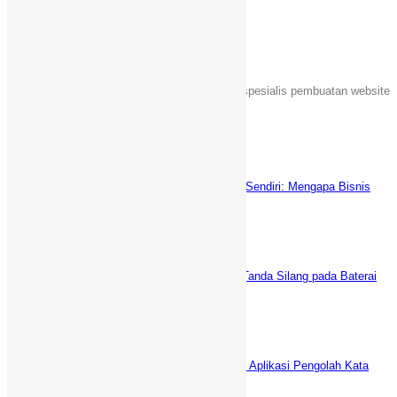
Tentang Kami
Sebuah unit usaha yang bergerak dalam jasa spesialis pembuatan website
Islami di Indonesia.
Latest News
Keuntungan Punya Toko Online Sendiri: Mengapa Bisnis
Anda Butuh Website E-commerce?
Juni 5, 2025
5 Cara AMPUH Menghilangkan Tanda Silang pada Baterai
Laptop (fix)
Desember 29, 2021
WPS Office vs Microsoft Office: Aplikasi Pengolah Kata
GRATIS Terbaik