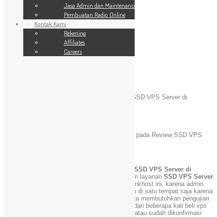
SSL Website
Jasa Admin dan Maintenance
Jasa Admin dan Maintenance
Pembuatan Radio Online
Pembuatan Radio Online
Kontak Kami
Kontak Kami
24 Jam
Rekening
Rekening
Affiliates
Affiliates
Careers
Careers
Blog
You are here:
Home
»
Review VPS
»
Review SSD VPS Server di
Chunkhost
Review SSD VPS Server di Chunkhost
Maret 10, 2021
admin
Komentar Dinonaktifkan
pada Review SSD VPS
Server di Chunkhost
Review VPS
[Kincaimedia.net]
Hanya Sekedar Mau
Review Keburukan Beli SSD VPS Server di
Chunkhost
, Mungkin sobat tidak kenal dengan layanan
SSD VPS Server
,
Fast Cloud Server
,
Cloud Hosting
dari chunkhost ini, karena admin
cara apa saja sendiri sering mebeli
VPS
Bukan di satu tempat saja karena
dalam pengujian dan kehandalan server vps kita membutuhkan pengujian
dibeberapa tempat yang berbeda , hanya saja dari beberapa kali beli vps
tidak sampai 1×24 biasanya sudah di approve atau sudah dikonfirmasi