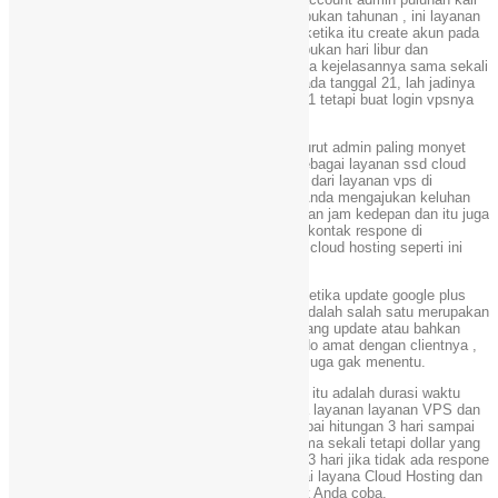
kalau admin hanya mengambil bayar bulanan bukan tahunan , ini layanan
vps paling monyet monyetan di seluruh dunia ketika itu create akun pada
21 2020 jelas sekali itu adalah hari senin dan bukan hari libur dan
sekarang sudah jatuh tanggal 24 2020 tidak ada kejelasannya sama sekali
padahal akun pembelian vps sudah berjalan pada tanggal 21, lah jadinya
gimana akun vps sudah dihitung dari tanggal 21 tetapi buat login vpsnya
sendiri belum tahu ujung ujungnya.
2. Respon Contact dari admin chunkhost menurut admin paling monyet
monyetan , ya mereka tidak layak dianggap sebagai layanan ssd cloud
hosting , kalau dipikir pikir justru lebih respone dari layanan vps di
indonesia, coba Anda bisa Anda coba sendiri Anda mengajukan keluhan
jam ini , pasti balasannya esok hari atau puluhan jam kedepan dan itu juga
di balas bukan memberikan solusi, sepertinya kontak respone di
chunkhost ini diatur system, patutnya layanan cloud hosting seperti ini
diretas dan ditutup saja.
3. Blog chuckhost sudah lama tidak update , ketika update google plus
saja itu terjadi pada tahun 2013 silam dan ini adalah salah satu merupakan
kecurigaan juga ternyata chunkhost sangat jarang update atau bahkan
pemiliknya hanya terima uang transfer dan bodo amat dengan clientnya ,
sudah respone kontaknya lambat jawabannya juga gak menentu.
4. Jadi pada intinya durasi waktu 21 – 24 2020 itu adalah durasi waktu
hidup bukan durasi waktu liburan dan biasanya layanan layanan VPS dan
hosting maupun tempat beli domain tidak sampai hitungan 3 hari sampai
diturunkannya tulisan ini tidak ada respone sama sekali tetapi dollar yang
admin masukan sudah dipotong, jelas selama 3 hari jika tidak ada respone
sama sekali admin katakan Chunkhost sebagai layana Cloud Hosting dan
SSD VPS Server paling buruk yang tidak patut Anda coba.