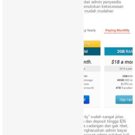
dan biasanya kebanyakan support dan respon dari admin penyeedia
layanan vps sangat cepat hanya saja admin menuliskan kekecewaan
pada penyedia layanan vps dari chunkhost ini, mudah mudahan
pengalaman ini tidak terjadi pada anda.
1. Pertama Saya mencoba yang “Paying Monthly” sudah sangat jelas
berarti itu bayar bulanan , dan setelah di create dan deposit hingga $36
tujuannya biar perpanjangan kedepannya punya cadangan dan gak ribet,
setelah beli bayar bulanan ternyata mereka mengharuskan admin bayar
untuk setahun, setelah admin cek kembali di account admin puluhan kali