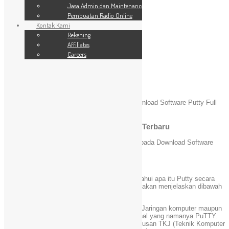
SSL Website
Jasa Admin dan Maintenance
Jasa Admin dan Maintenance
Pembuatan Radio Online
Pembuatan Radio Online
Kontak Kami
Kontak Kami
24 Jam
Rekening
Rekening
Affiliates
Affiliates
Careers
Careers
Blog
You are here:
Home
»
Software Aplikasi
»
Download Software Putty Full
Version Terbaru
Download Software Putty Full Version Terbaru
April 10, 2021
admin
Komentar Dinonaktifkan
pada Download Software
Putty Full Version Terbaru
Software Aplikasi
[Kincaimedia.net]
Sebelum download, ada baiknya Anda mengetahui apa itu Putty secara
detail
Klik disini
, dan untuk ringkas nya admin akan menjelaskan dibawah
ini :
Bagi Anda yang berkecimpung di dunia Jaringan komputer maupun
administrasi server pasti sudah mengenal yang namanya PuTTY.
Dan bagi Anda yang sekolah di SMK jurusan TKJ (Teknik Komputer