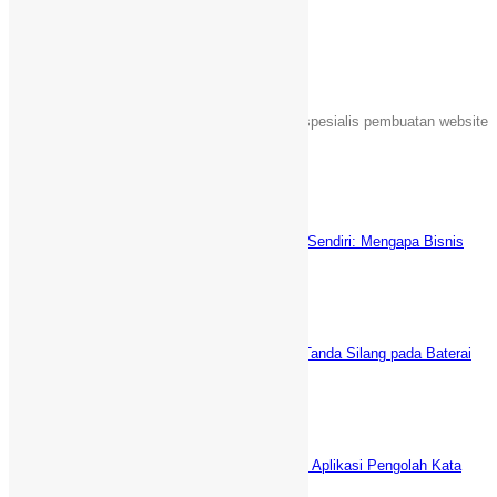
Tentang Kami
Sebuah unit usaha yang bergerak dalam jasa spesialis pembuatan website
Islami di Indonesia.
Latest News
Keuntungan Punya Toko Online Sendiri: Mengapa Bisnis
Anda Butuh Website E-commerce?
Juni 5, 2025
5 Cara AMPUH Menghilangkan Tanda Silang pada Baterai
Laptop (fix)
Desember 29, 2021
WPS Office vs Microsoft Office: Aplikasi Pengolah Kata
GRATIS Terbaik