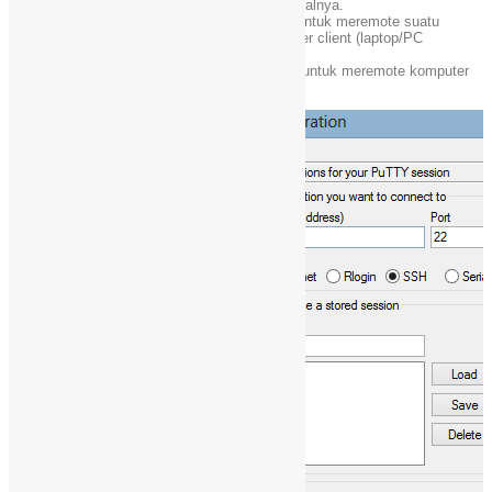
dan Jaringan) kebanyakan juga mengenalnya.
Kalau menurut admin PuTTY berguna untuk meremote suatu
komputer server menggunakan komputer client (laptop/PC
Desktop).
Biasanya admin menggunakan PuTTY untuk meremote komputer
Debian admin (server).