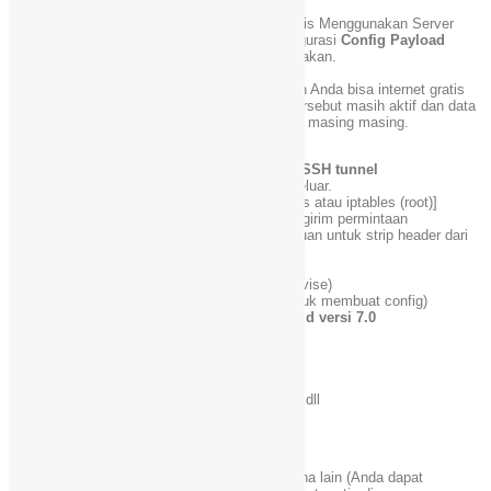
Tool ini juga bisa digunakan untuk internet gratis Menggunakan Server
SSH, Dimana Anda haru mengatur / mengkofigurasi
Config Payload
sesuai dengan operator seluler yang Anda gunakan.
Config Payload
akan bekerja dengan baik dan Anda bisa internet gratis
jika Bug Anda custom dengan baik dan Bug tersebut masih aktif dan data
bisa mengalir dengan baik dari sistem provider masing masing.
Fitur Http Injector
– Mengamankan koneksi Anda menggunakan
SSH tunnel
– Memodifikasi permintaan data masuk dan keluar.
– ada akar dibutuhkan [Pilih antara VPN modus atau iptables (root)]
– Tentukan
proxy server alternatif
untuk mengirim permintaan
– Memberikan
header alternatif
dan kemampuan untuk strip header dari
respon
http
masuk
– Membangun di
Host Checker
dan IP Hunter
– Membangun di
SSH client
(Mirip dengan Bitvise)
–
Payload Generator
(memudahkan Anda untuk membuat config)
– Dukungan
Android versi 4.0
sampai
Android
versi
7.0
– Google DNS / DNS Proxy
– Kompresi data
– IP Route
– Penghemat baterai
– Kemampuan untuk mengubah ukuran buffer, dll
Cara menggunakan Http injector
Impor file konfigurasi yang dibuat oleh pengguna lain (Anda dapat