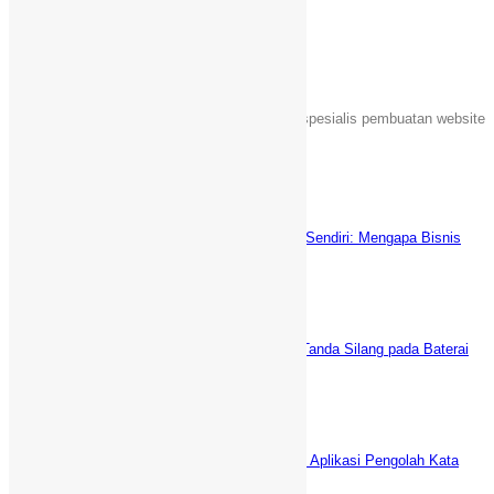
Tentang Kami
Sebuah unit usaha yang bergerak dalam jasa spesialis pembuatan website
Islami di Indonesia.
Latest News
Keuntungan Punya Toko Online Sendiri: Mengapa Bisnis
Anda Butuh Website E-commerce?
Juni 5, 2025
5 Cara AMPUH Menghilangkan Tanda Silang pada Baterai
Laptop (fix)
Desember 29, 2021
WPS Office vs Microsoft Office: Aplikasi Pengolah Kata
GRATIS Terbaik