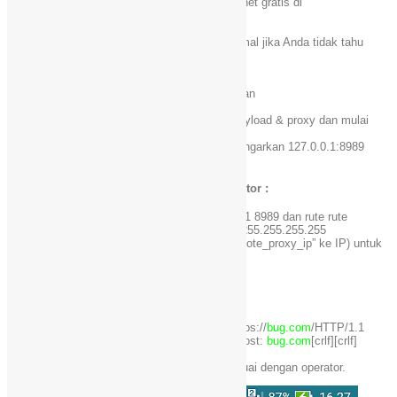
menemukannya di chat grup / komunitas internet gratis di
https://www.facebook.com/401XD
)
atau
Gunakan payload generator dengan mode normal jika Anda tidak tahu
bagaimana menulis payload
Metode 1 (SSH)
– Isi Proxy dan server SSH info dan mulai tekan
Metode 2 (VPN)
– Hapus tanda centang “Mulai SSH” dan isi payload & proxy dan mulai
tekan
– Pada VPN Anda, mengaturnya untuk mendengarkan 127.0.0.1:8989
Contoh config untuk OpenVPN di Http Injector :
Anda harus menambahkan http-proxy 127.0.0.1 8989 dan rute rute
memotong replace_to_your_remote_proxy_ip 255.255.255.255
net_gateway (perubahan “replace_to_your_remote_proxy_ip” ke IP) untuk
konfigurasi VPN Anda.
Contoh config untuk SSH di Http Injector :
CONNECT [host_port] [protocol] [crlf Host: https://
bug.com
/HTTP/1.1
[crlf]X-Online-Host:
bug.com
[crlf]X-Forward-Host:
bug.com
[crlf][crlf]
Ubah
bug.com
jadi BUG yang masih aktif sesuai dengan operator.