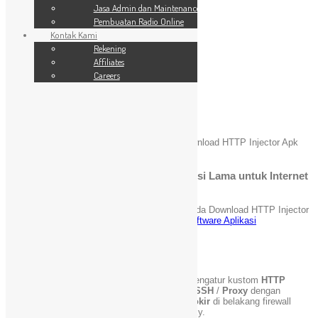
SSL Website
Jasa Admin dan Maintenance
Jasa Admin dan Maintenance
Pembuatan Radio Online
Pembuatan Radio Online
Kontak Kami
Kontak Kami
24 Jam
Rekening
Rekening
Affiliates
Affiliates
Careers
Careers
Blog
You are here:
Home
»
Software Aplikasi
»
Download HTTP Injector Apk
Work Versi Lama untuk Internet Gratis
Download HTTP Injector Apk Work Versi Lama untuk Internet
Gratis
Mei 6, 2021
admin
Komentar Dinonaktifkan
pada Download HTTP Injector
Apk Work Versi Lama untuk Internet Gratis
Software Aplikasi
[Kincaimedia.net]
Apa itu Http Injector ?
HTTP Injector
adalah alat profesional untuk mengatur kustom
HTTP
header
. Ini digunakan untuk menghubungkan
SSH
/
Proxy
dengan
header
dan juga dapat mengakses
situs diblokir
di belakang firewall
dengan dukungan SSH tunneling & server proxy.