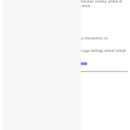
(Ubisoft Store)
. Semoga informasi yang kami tuliskan melalui artikel di
atas bisa bermanfaat bagi kalian yang membacanya.
Mohon maaf jika ada salah kata,
Sampai jumpa di lain waktu.
Terima kasih
“Tolong bagikan ke teman kamu jika menurutmu ini
bermanfaat”
Selain sebagai media informasi teknologi, kami juga berbagi artikel terkait
bisnis kreator.
Panduan bisnis kekinian
Facebook
X
WhatsApp
Email
Telegram