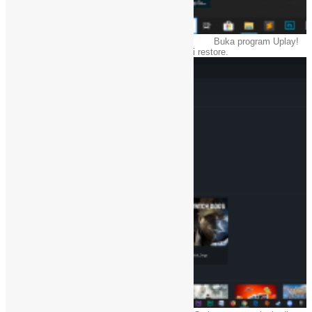
Buka program Uplay!
Setelah terbuka, klik game yang ingin di restore.