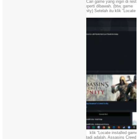
Cari game yang ingin di resto
Setelah game kamu klik, akan tampil seperti dibawah. (btw, game
yang kami pilih yaitu Assasins Creed Unity) Setelah itu klik “Locate
installed game”
klik “Locate installed game”
Pilih lokasi dimana data game berada. (tadi adalah, Assasins Creed