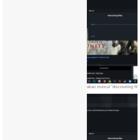
akan muncul “discovering file
Tunggu hingga finish!