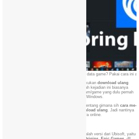
Ingin restore data game? Pakai cara ini aj
Helo gaes… Terkadang kita males untuk melakukan
download ulang
data/file game yang sudah ada di library
. Nah kejadian ini biasanya
setelah melakukan install ulang, dimana program/game yang dulu pernah
ada akan berstatus TIDAK TERINSTAL di OS Windows.
Maka dari itu, disini kami akan coba jelaskan tentang gimana sih
cara me-
restore data/file game agar tidak perlu download ulang
. Jadi nantinya
kita tinggal melakukan
verifikasi file
saja secara online.
Cara Restoring Data/File Game, Uplay!
Pada kasus kali ini, yang akan kami bahas adalah versi dari Ubisoft, yaitu
Uplay
. Jadi bagi yang menggunakan
Steam, Origins, Epic Games
, dll