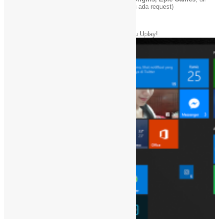
mungkin akan kami bahas di lain waktu. (kalau ada request)
Oke, begini caranya:
Pertama, tentu saja buka terlebih dahulu Uplay!