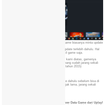
Beberapa game biasanya minta update.
Ada tapinya, beberapa game biasanya minta update terlebih dahulu. Hal
ini sangat jarang terjadi, hanya di sebagian kecil game saja.
Nah pada contoh game Assassins Creed Unity kami diatas, gamenya
sudah bisa dimainkan. Alasannya, karena memang sudah jarang sekali
dapat update content dari Ubisoft. (game jadul tahun 2015)
Catatan…
Beberapa game (terbaru) biasanya minta update dahulu sebelum bisa di
mainkan. Sedangkan game yang sudah rilis sejak lama, jarang sekali
adanya update. (langsung bisa dimainkan)
Sekian…
Itulah artikel mengenai
Cara Restoring / Recover Data Game dari Uplay!