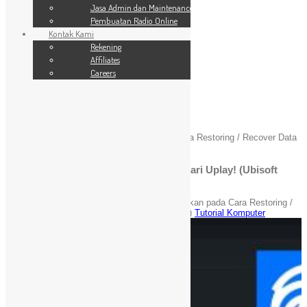
SSL Website
Jasa Admin dan Maintenance
Jasa Admin dan Maintenance
Pembuatan Radio Online
Pembuatan Radio Online
Kontak Kami
Kontak Kami
24 Jam
Rekening
Rekening
Affiliates
Affiliates
Careers
Careers
Blog
You are here:
Home
»
Tutorial Komputer
»
Cara Restoring / Recover Data
Game dari Uplay! (Ubisoft Store)
Cara Restoring / Recover Data Game dari Uplay! (Ubisoft
Store)
November 25, 2021
Daici
Komentar Dinonaktifkan
pada Cara Restoring /
Recover Data Game dari Uplay! (Ubisoft Store)
Tutorial Komputer