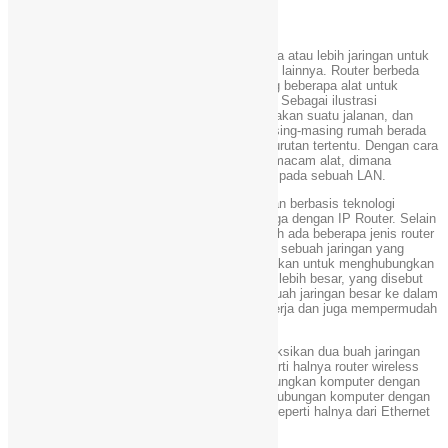
Fungsi Router
Router
berfungsi sebagai penghubung antar dua atau lebih jaringan untuk
meneruskan data dari satu jaringan ke jaringan lainnya. Router berbeda
dengan switch. Switch merupakan penghubung beberapa alat untuk
membentuk suatu
Local Area Network
(LAN). Sebagai ilustrasi
perbedaan fungsi dari router dan switch merupakan suatu jalanan, dan
router merupakan penghubung antar jalan. Masing-masing rumah berada
pada jalan yang memiliki alamat dalam suatu urutan tertentu. Dengan cara
yang sama, switch menghubungkan berbagai macam alat, dimana
masing-masing alat memiliki alamat IP sendiri pada sebuah LAN.
Router sangat banyak digunakan dalam jaringan berbasis teknologi
protokol TCP/IP, dan router jenis itu disebut juga dengan IP Router. Selain
IP Router, ada lagi AppleTalk Router, dan masih ada beberapa jenis router
lainnya. Internet merupakan contoh utama dari sebuah jaringan yang
memiliki banyak router IP. Router dapat digunakan untuk menghubungkan
banyak jaringan kecil ke sebuah jaringan yang lebih besar, yang disebut
dengan internetwork, atau untuk membagi sebuah jaringan besar ke dalam
beberapa subnetwork untuk meningkatkan kinerja dan juga mempermudah
manajemennya.
Router juga kadang digunakan untuk mengoneksikan dua buah jaringan
yang menggunakan media yang berbeda (seperti halnya router wireless
yang pada umumnya selain ia dapat menghubungkan komputer dengan
menggunakan radio, ia juga mendukung penghubungan komputer dengan
kabel UTP), atau berbeda arsitektur jaringan, seperti halnya dari Ethernet
ke Token Ring.