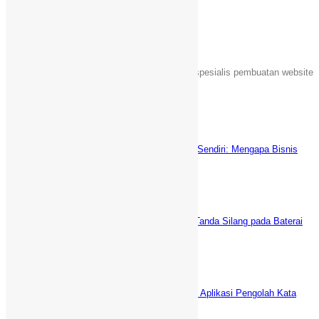
Tentang Kami
Sebuah unit usaha yang bergerak dalam jasa spesialis pembuatan website
Islami di Indonesia.
Latest News
Keuntungan Punya Toko Online Sendiri: Mengapa Bisnis
Anda Butuh Website E-commerce?
Juni 5, 2025
5 Cara AMPUH Menghilangkan Tanda Silang pada Baterai
Laptop (fix)
Desember 29, 2021
WPS Office vs Microsoft Office: Aplikasi Pengolah Kata
GRATIS Terbaik