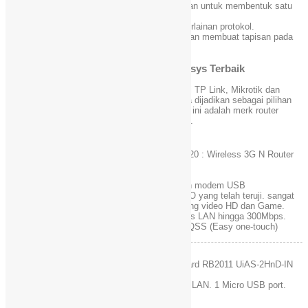
Menghubungkan dua atau lebih rangkaian untuk membentuk satu
rangkaian internetwork.
Menghubungkan dua rangkaian yang berlainan protokol.
Mengawal keselamatan rangkaian dengan membuat tapisan pada
paket.
Router WiFi TP Link, Mikrotik dan Linksys Terbaik
Berikut ini merupakan daftar harga Router WiFi TP Link, Mikrotik dan
Linksys Terbaik Kecepatan Tercepat yang bisa dijadikan sebagai pilihan
untuk anda. Beberapa merk yang ada dibawah ini adalah merk router
terpopuler yang biasa digunakan orang banyak.
TP-LINK TL-MR3220 : Wireless 3G N Router
150 Mbps
RP 249.900
Kompatibel dengan modem USB
UMTS/HSPA/EVDO yang telah teruji. sangat
baik untuk streaming video HD dan Game.
Kecepatan Wireless LAN hingga 300Mbps.
dilengkapi tombol QSS (Easy one-touch)
Mikrotik RouterBoard RB2011 UiAS-2HnD-IN
RP 1.749.999
5 LAN & 5 GigaBit LAN. 1 Micro USB port.
Wireless Mimo