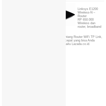
Linksys E1200
Wireless-N –
Router
RP 650.000
Wireless dan
router, broadband
router, mudah dan praktis
Nah mungkin cukup sekian isi artikel admin tentang Router WiFi TP Link,
Mikrotik & Linksys Terbaik dan Kecepatan Tercepat yang bisa Anda
dapatkan di toko online terbesar di Indonesia yaitu Lazada.co.id.
Facebook
X
WhatsApp
Email
Telegram
Share
Comments are closed.