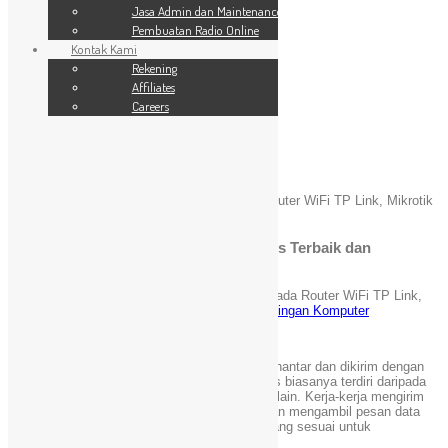
SSL Website
Jasa Admin dan Maintenance
Jasa Admin dan Maintenance
Pembuatan Radio Online
Pembuatan Radio Online
Kontak Kami
Kontak Kami
24 Jam
Rekening
Rekening
Affiliates
Affiliates
Careers
Careers
Blog
You are here:
Home
»
Jaringan Komputer
»
Router WiFi TP Link, Mikrotik
& Linksys Terbaik dan Berkualitas
Router WiFi TP Link, Mikrotik & Linksys Terbaik dan
Berkualitas
Mei 18, 2021
admin
Komentar Dinonaktifkan
pada Router WiFi TP Link,
Mikrotik & Linksys Terbaik dan Berkualitas
Jaringan Komputer
[Kincaimedia.net]
Di dalam sesebuah rangkaian, data perlulah dihantar dan dikirim dengan
tepat dan betul. Rangkaian komputer kompleks biasanya terdiri daripada
koleksi LAN yang dijalinkan antara satu sama lain. Kerja-kerja mengirim
ini dilaksanakan oleh router di mana router akan mengambil pesan data
dari LAN dan menukarkannya kepada paket yang sesuai untuk
dihantarkan ke LAN yang satu lagi.