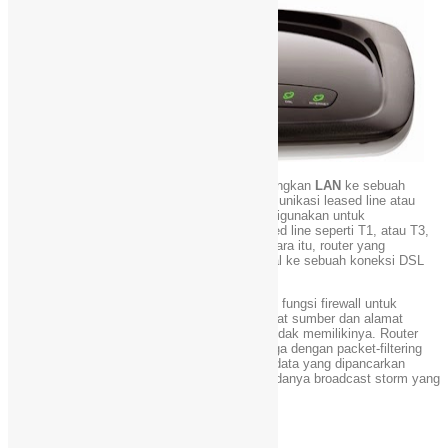
Router
juga dapat digunakan untuk menghubungkan
LAN
ke sebuah
layanan telekomunikasi seperti halnya telekomunikasi leased line atau
Digital Subscriber Line
(DSL). Router yang digunakan untuk
menghubungkan LAN ke sebuah koneksi leased line seperti T1, atau T3,
sering disebut sebagai access server. Sementara itu, router yang
digunakan untuk menghubungkan jaringan lokal ke sebuah koneksi DSL
disebut juga dengan DSL router.
Router-router jenis tersebut umumnya memiliki fungsi firewall untuk
melakukan penapisan paket berdasarkan alamat sumber dan alamat
tujuan paket tersebut, meski beberapa router tidak memilikinya. Router
yang memiliki fitur penapisan paket disebut juga dengan packet-filtering
router. Router umumnya memblokir lalu lintas data yang dipancarkan
secara broadcast sehingga dapat mencegah adanya broadcast storm yang
mampu memperlambat kinerja jaringan.
Kelebihan router